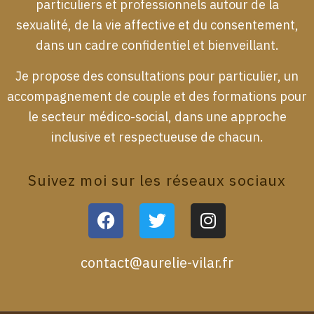
particuliers et professionnels autour de la
sexualité, de la vie affective et du consentement,
dans un cadre confidentiel et bienveillant.
Je propose des consultations pour particulier, un
accompagnement de couple et des formations pour
le secteur médico-social, dans une approche
inclusive et respectueuse de chacun.
Suivez moi sur les réseaux sociaux
F
T
I
a
w
n
c
i
s
e
t
t
contact@aurelie-vilar.fr
b
t
a
o
e
g