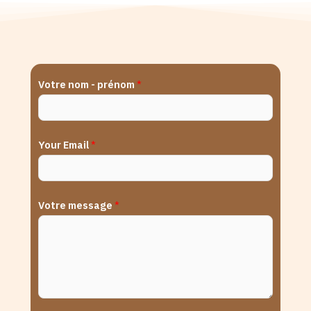
Votre nom - prénom
*
p
Your Email
*
r
é
n
Votre message
*
o
m
*
*