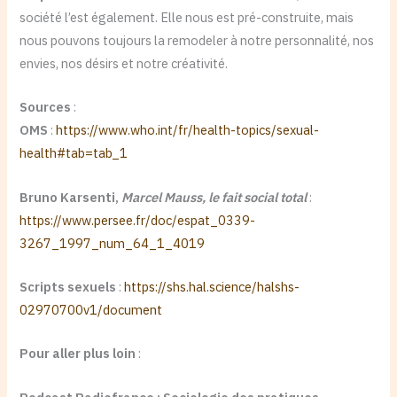
société l’est également. Elle nous est pré-construite, mais
nous pouvons toujours la remodeler à notre personnalité, nos
envies, nos désirs et notre créativité.
Sources
:
OMS
:
https://www.who.int/fr/health-topics/sexual-
health#tab=tab_1
Bruno Karsenti,
Marcel Mauss, le fait social total
:
https://www.persee.fr/doc/espat_0339-
3267_1997_num_64_1_4019
Scripts sexuels
:
https://shs.hal.science/halshs-
02970700v1/document
Pour aller plus loin
: